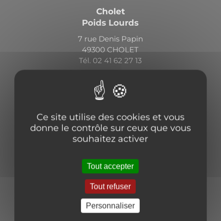
Cholet
Poids Lourds
7 rue Denis Papin
49300 CHOLET
Tél. 02 41 62 27 13
Ce site utilise des cookies et vous
donne le contrôle sur ceux que vous
souhaitez activer
Les Herbiers
Poids Lourds
Tout accepter
65 Avenue de l'Arborescente
Tout refuser
85500 LES HERBIERS
Tél. 02 44 38 01 26
Personnaliser