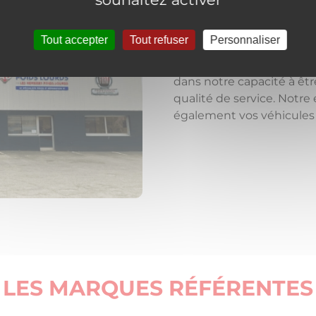
L'ÉQUIPE
Tout accepter
Tout refuser
Personnaliser
Toute équipe nous permet 
des dernières sorties pour
dans notre capacité à êtr
qualité de service. Notre
également vos véhicules p
LES MARQUES RÉFÉRENTES