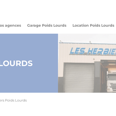
os agences
Garage Poids Lourds
Location Poids Lourds
t Poids Lourds
iers Poids Lourds
ire Poids Lourds
Entretien Véhicule
 LOURDS
Industriel
lévateurs Services
ers Poids Lourds